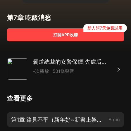
第7章 吃飯消愁
新人領7天免費試用
打開APP收聽
霸道總裁的女警保鏢|先虐后甜|AI多播
-次播放
531條聲音
查看更多
第1章 路見不平（新年好~新書上架，請訂閱支持，喜歡請點讚轉發）
8min