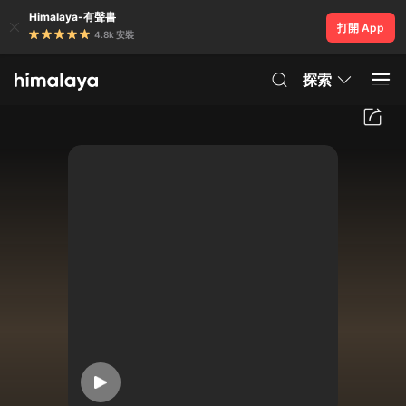
Himalaya-有聲書
打開 App
4.8k 安裝
探索