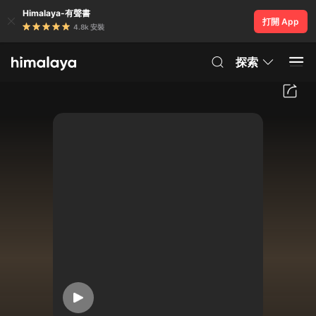
Himalaya-有聲書
打開 App
4.8k 安裝
探索