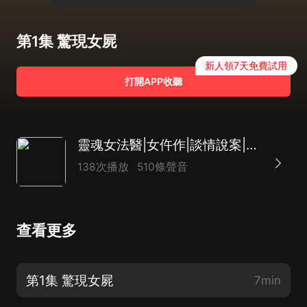
第1集 驚現女屍
新人領7天免費試用
打開APP收聽
靈魂女法醫|女仵作|談情說案|懸疑推理探案
138次播放
510條聲音
查看更多
第1集 驚現女屍
7min