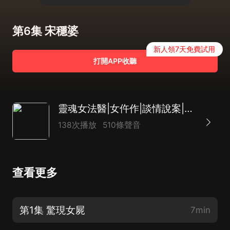
第6集 宋穩婆
新人領7天免費試用
打開APP收聽
靈魂女法醫|女仵作|談情說案|懸疑推理探案
138次播放
510條聲音
查看更多
第1集 驚現女屍
7min