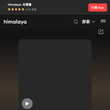
Himalaya-有聲書
打開 App
4.8k 安裝
探索