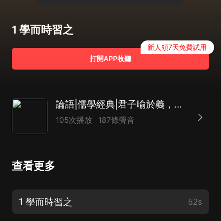
1 學而時習之
新人領7天免費試用
打開APP收聽
論語|儒學經典|君子喻於義，小人喻於利
105次播放
187條聲音
查看更多
1 學而時習之
52s