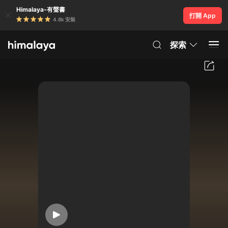
Himalaya-有聲書
打開 App
4.8k 安裝
探索