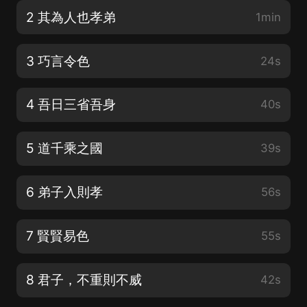
2 其為人也孝弟
1min
3 巧言令色
24s
4 吾日三省吾身
40s
5 道千乘之國
39s
6 弟子入則孝
56s
7 賢賢易色
55s
8 君子，不重則不威
42s