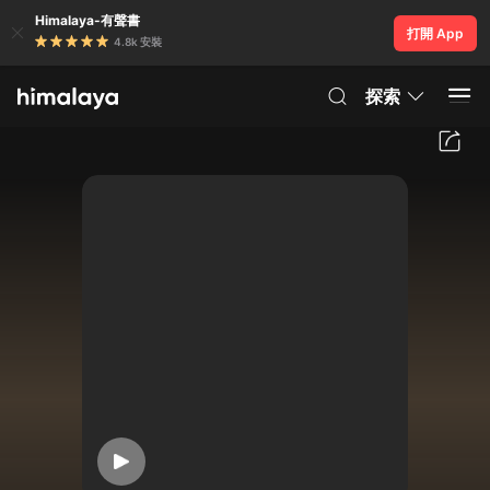
Himalaya-有聲書
打開 App
4.8k 安裝
探索