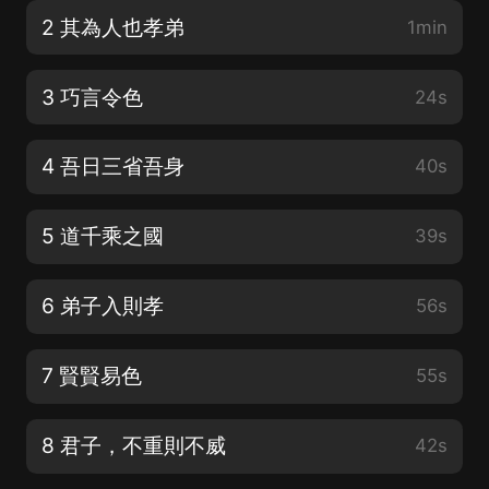
2 其為人也孝弟
1min
3 巧言令色
24s
4 吾日三省吾身
40s
5 道千乘之國
39s
6 弟子入則孝
56s
7 賢賢易色
55s
8 君子，不重則不威
42s