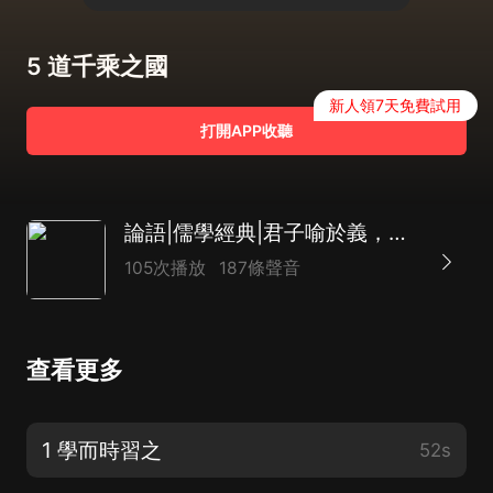
5 道千乘之國
新人領7天免費試用
打開APP收聽
論語|儒學經典|君子喻於義，小人喻於利
105次播放
187條聲音
查看更多
1 學而時習之
52s