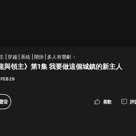
最佳女婿｜都市異能多人有聲劇｜一
種侃侃｜有聲小說
一種侃侃
米小圈上學記:一二三年級 | 暢銷出版
| 穿越 | 系統 | 開掛 | 多人有聲劇
物
龍與領主》第1集 我要做這個城鎮的新主人
米小圈
 FEB 29
破壞者聯盟篇1-4季·猴子警長科學探
案記|寶寶巴士
寶寶巴士
聲音
喜歡
評
大奉打更人丨頭陀淵領銜多人有聲
劇|暢聽全集|王鶴棣、田曦薇主演影
視劇原著|賣報小郎君
頭陀淵講故事
總有這樣的歌只想一個人聽