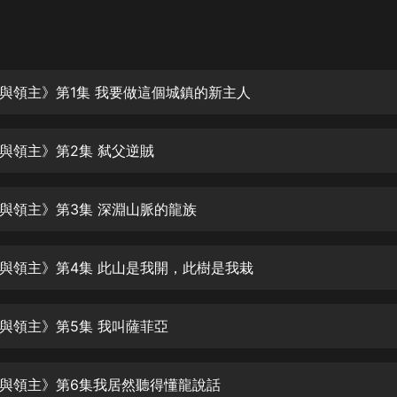
灰姑娘音樂
郭德綱於謙相聲全集
德雲社郭德綱相聲VIP
與領主》第1集 我要做這個城鎮的新主人
安全警長啦咘啦哆·假期篇|新篇章加
更|寶寶巴士故事
與領主》第2集 弑父逆賊
寶寶巴士
凡人修仙傳|楊洋主演影視原著|薑廣
濤配音多播版本
與領主》第3集 深淵山脈的龍族
光合積木
與領主》第4集 此山是我開，此樹是我栽
摸金天師【第一季】（紫襟演播）
有聲的紫襟
與領主》第5集 我叫薩菲亞
無敵六皇子|爆笑穿越|無敵流皇子|安
燃領銜有聲小說
安燃
與領主》第6集我居然聽得懂龍說話