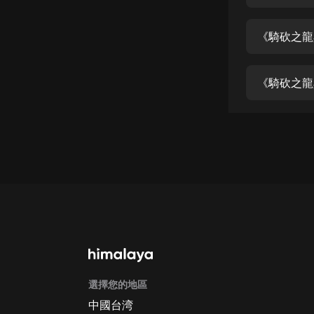
經典名著
人物傳記
《騎砍之龍
電影
生活
《騎砍之龍
英語
日語
課程
少兒教育
二次元
教育培訓
IT科技
選擇您的地區
汽車
中國台湾