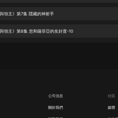
生命科學篇1-2·猴子警長科學探案記|
寶寶巴士科普
寶寶巴士
與領主》第7集 隱藏的神射手
【新民間劇場】我的老千江湖｜ 有聲
的紫襟｜ 魔幻千手
與領主》第8集 您和薩菲亞的友好度-10
有聲的紫襟
《夜色鋼琴曲》
夜色鋼琴曲趙海洋
太荒吞天訣丨熱血玄幻丨紫襟領銜有
聲劇
有聲的紫襟
嫡女貴嫁 | 一刀蘇蘇團隊制作 | 古言
宮鬥重生爽文 多人有聲劇
公司信息
社區
一刀蘇蘇
中國大案紀實 | 每日一驚案！真實案
關於我們
媒體
件恐怖刑偵尚文
大舌頭尚文