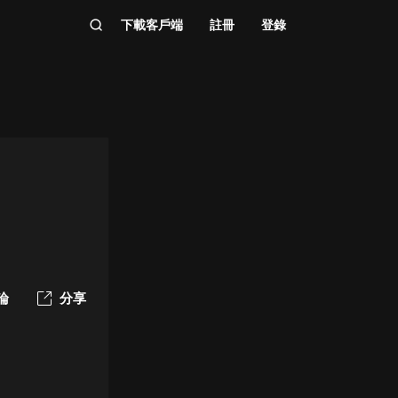
下載客戶端
註冊
登錄
論
分享