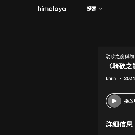
探索
全部
小說
個人成長
騎砍之龍與領主 
相聲評書
《騎砍之
兒童
6min
2024
歷史
情感治愈
播放
健康養生
商業財經
詳細信息
廣播劇