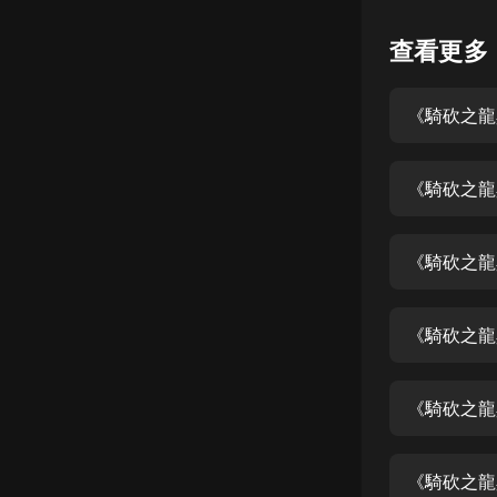
懸疑
查看更多
科幻
《騎砍之龍
好書精講
外語
《騎砍之龍
耽美
認知思維
《騎砍之龍
人文
音樂
《騎砍之龍
粵語
《騎砍之龍
頭條
娛樂
《騎砍之龍