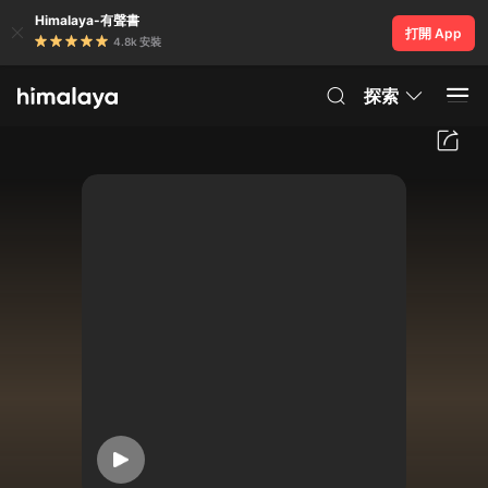
Himalaya-有聲書
打開 App
4.8k 安裝
探索