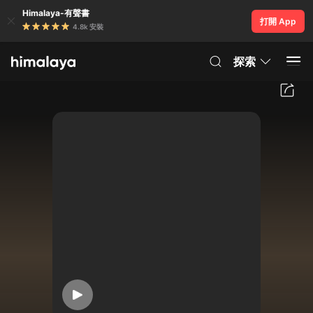
Himalaya-有聲書
打開 App
4.8k 安裝
探索