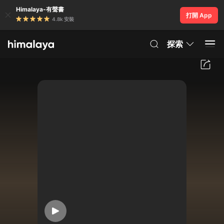
Himalaya-有聲書
打開 App
4.8k 安裝
探索