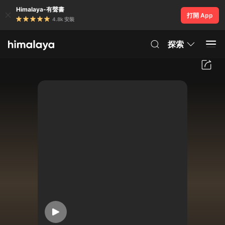
Himalaya-有聲書
打開 App
4.8k 安裝
探索