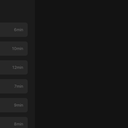
6min
10min
12min
7min
9min
8min