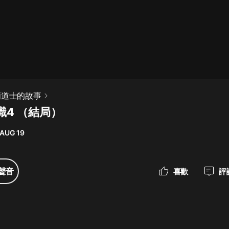
最佳女婿｜都市異能多人有聲劇｜一
種侃侃｜有聲小說
一種侃侃
米小圈上學記:一二三年級 | 暢銷出版
廟道士的故事
物
識4 （結局）
米小圈
 AUG 19
破壞者聯盟篇1-4季·猴子警長科學探
案記|寶寶巴士
寶寶巴士
聲音
喜歡
評
大奉打更人丨頭陀淵領銜多人有聲
劇|暢聽全集|王鶴棣、田曦薇主演影
視劇原著|賣報小郎君
頭陀淵講故事
總有這樣的歌只想一個人聽