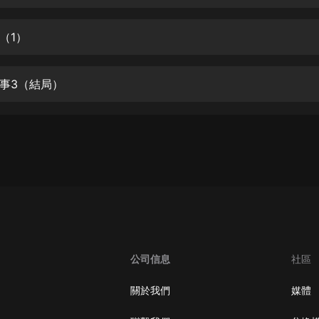
生命科學篇1-2·猴子警長科學探案記|
寶寶巴士科普
寶寶巴士
（1）
【新民間劇場】我的老千江湖｜ 有聲
的紫襟｜ 魔幻千手
事3（結局）
有聲的紫襟
《夜色鋼琴曲》
夜色鋼琴曲趙海洋
太荒吞天訣丨熱血玄幻丨紫襟領銜有
聲劇
有聲的紫襟
嫡女貴嫁 | 一刀蘇蘇團隊制作 | 古言
宮鬥重生爽文 多人有聲劇
公司信息
社區
一刀蘇蘇
中國大案紀實 | 每日一驚案！真實案
關於我們
媒體
件恐怖刑偵尚文
大舌頭尚文