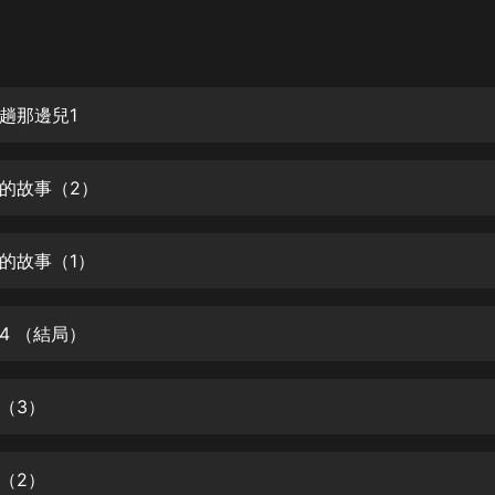
灰姑娘音樂
郭德綱於謙相聲全集
德雲社郭德綱相聲VIP
趟那邊兒1
安全警長啦咘啦哆·假期篇|新篇章加
更|寶寶巴士故事
的故事（2）
寶寶巴士
凡人修仙傳|楊洋主演影視原著|薑廣
濤配音多播版本
的故事（1）
光合積木
4 （結局）
摸金天師【第一季】（紫襟演播）
有聲的紫襟
（3）
無敵六皇子|爆笑穿越|無敵流皇子|安
燃領銜有聲小說
安燃
（2）