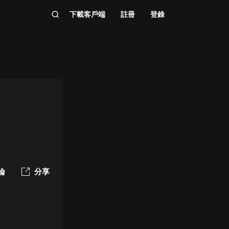
下載客戶端
註冊
登錄
論
分享