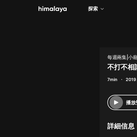
探索
全部
小說
個人成長
每週兩集|小
相聲評書
不打不相
兒童
7min
2019
歷史
情感治愈
播放
健康養生
商業財經
詳細信息
廣播劇