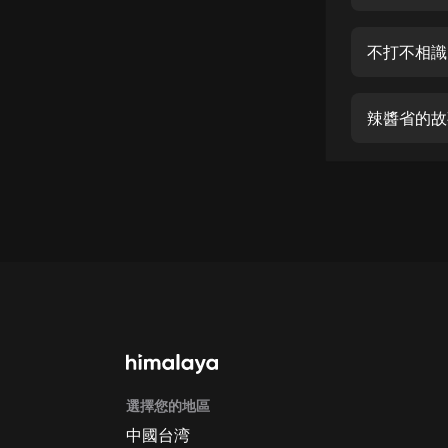
經典名著
人物傳記
不打不相識
電影
生活
辣醬省的故
英語
日語
課程
少兒教育
二次元
教育培訓
IT科技
選擇您的地區
汽車
中國台湾