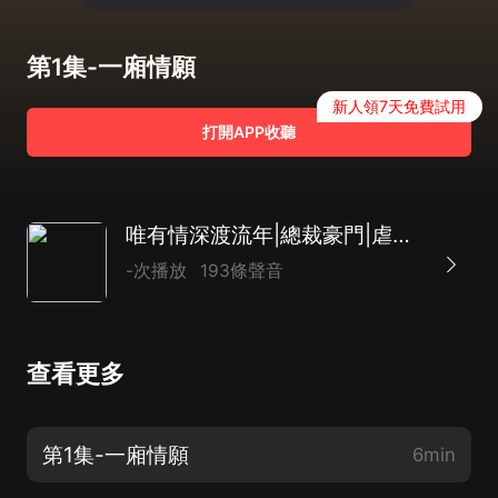
第1集-一廂情願
新人領7天免費試用
打開APP收聽
唯有情深渡流年|總裁豪門|虐戀|復仇|AI
-次播放
193條聲音
查看更多
第1集-一廂情願
6min