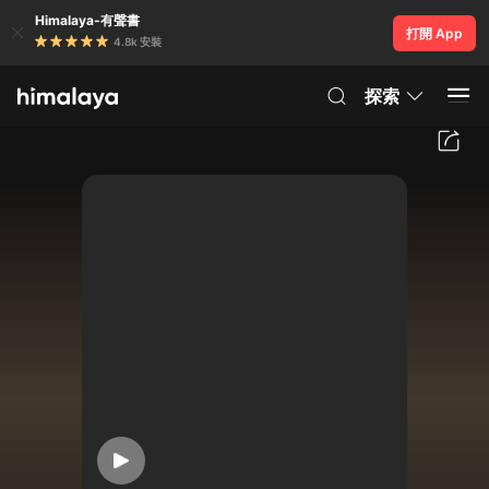
Himalaya-有聲書
打開 App
4.8k 安裝
探索