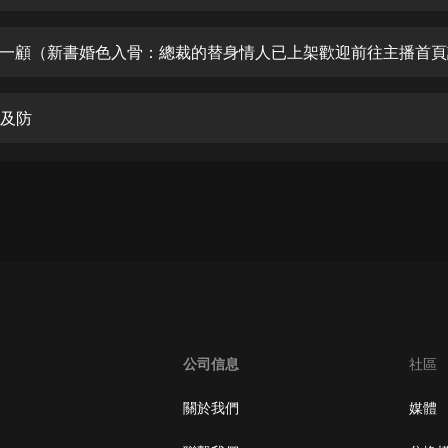
生命科學篇1-2·猴子警長科學探案記|
寶寶巴士科普
寶寶巴士
【新民間劇場】我的老千江湖｜ 有聲
的紫襟｜ 魔幻千手
不及防
有聲的紫襟
《夜色鋼琴曲》
夜色鋼琴曲趙海洋
太荒吞天訣丨熱血玄幻丨紫襟領銜有
聲劇
有聲的紫襟
嫡女貴嫁 | 一刀蘇蘇團隊制作 | 古言
宮鬥重生爽文 多人有聲劇
公司信息
社區
一刀蘇蘇
中國大案紀實 | 每日一驚案！真實案
關於我們
媒體
件恐怖刑偵尚文
大舌頭尚文