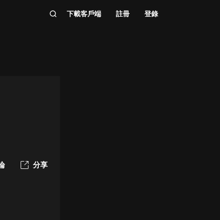
下載客戶端
註冊
登錄
論
分享