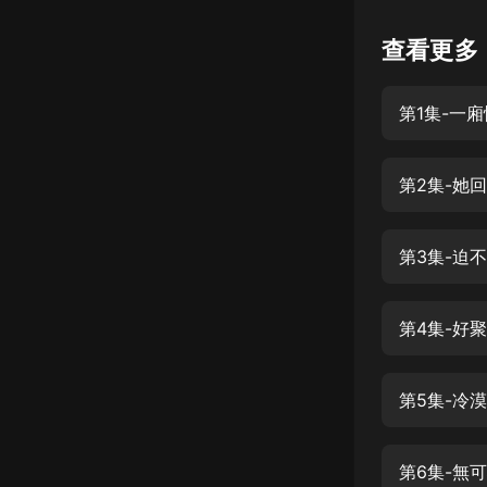
懸疑
查看更多
科幻
第1集-一
好書精講
外語
第2集-她
耽美
認知思維
第3集-迫
人文
音樂
粵語
頭條
娛樂