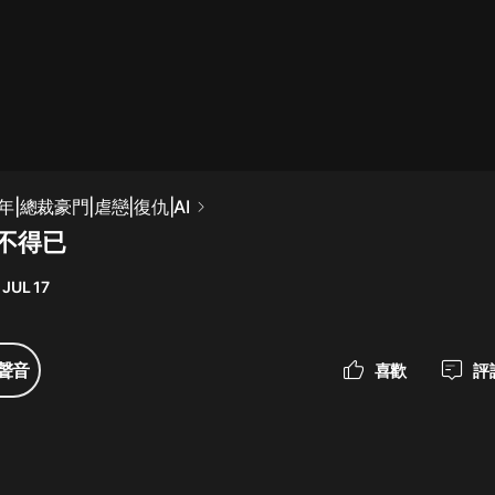
最佳女婿｜都市異能多人有聲劇｜一
種侃侃｜有聲小說
一種侃侃
米小圈上學記:一二三年級 | 暢銷出版
|總裁豪門|虐戀|復仇|AI
物
迫不得已
米小圈
 JUL 17
破壞者聯盟篇1-4季·猴子警長科學探
案記|寶寶巴士
寶寶巴士
聲音
喜歡
評
大奉打更人丨頭陀淵領銜多人有聲
劇|暢聽全集|王鶴棣、田曦薇主演影
視劇原著|賣報小郎君
頭陀淵講故事
總有這樣的歌只想一個人聽