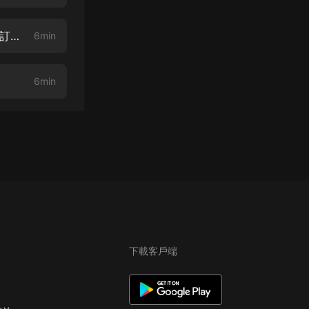
第7集-不屑一顧（新書婚色入骨：總裁的替身情人已上架歡迎前往主播首頁訂閱收聽）
6min
6min
下載客戶端