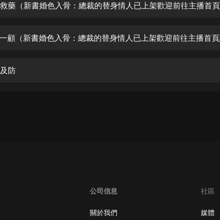
生命科學篇1-2·猴子警長科學探案記|
寶寶巴士科普
寶寶巴士
【新民間劇場】我的老千江湖｜ 有聲
的紫襟｜ 魔幻千手
有聲的紫襟
不及防
《夜色鋼琴曲》
夜色鋼琴曲趙海洋
太荒吞天訣丨熱血玄幻丨紫襟領銜有
聲劇
有聲的紫襟
嫡女貴嫁 | 一刀蘇蘇團隊制作 | 古言
宮鬥重生爽文 多人有聲劇
一刀蘇蘇
公司信息
社區
中國大案紀實 | 每日一驚案！真實案
件恐怖刑偵尚文
關於我們
媒體
大舌頭尚文