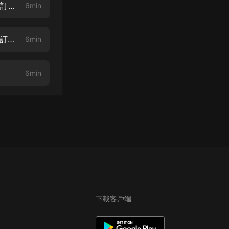
第6集-無可救藥（新書婚色入骨：總裁的替身情人已上架歡迎前往主播首頁訂閱收聽）
6min
第7集-不屑一顧（新書婚色入骨：總裁的替身情人已上架歡迎前往主播首頁訂閱收聽）
6min
6min
下載客戶端