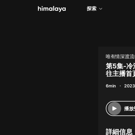
探索
全部
小說
個人成長
唯有情深渡流年
相聲評書
第5集-
往主播首
兒童
6min
2023
歷史
情感治愈
播放
健康養生
商業財經
詳細信息
廣播劇