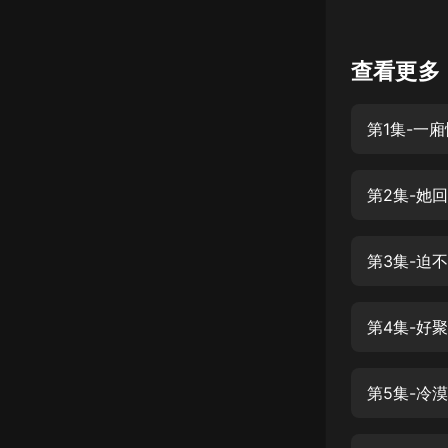
懸疑
查看更多
科幻
好書精講
第1集-一
外語
耽美
第2集-她
認知思維
人文
第3集-迫
音樂
粵語
頭條
娛樂