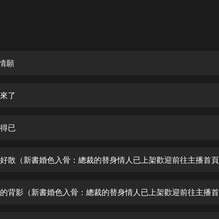
灰姑娘音樂
郭德綱於謙相聲全集
德雲社郭德綱相聲VIP
廂情願
安全警長啦咘啦哆·假期篇|新篇章加
更|寶寶巴士故事
寶寶巴士
回來了
凡人修仙傳|楊洋主演影視原著|薑廣
濤配音多播版本
光合積木
不得已
摸金天師【第一季】（紫襟演播）
有聲的紫襟
無敵六皇子|爆笑穿越|無敵流皇子|安
燃領銜有聲小說
安燃