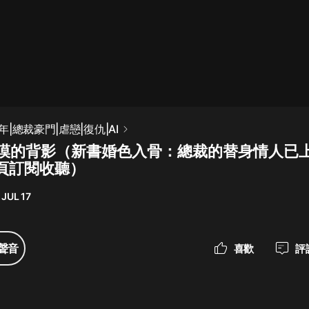
最佳女婿｜都市異能多人有聲劇｜一
種侃侃｜有聲小說
一種侃侃
米小圈上學記:一二三年級 | 暢銷出版
|總裁豪門|虐戀|復仇|AI
物
冷漠的背影（新書婚色入骨：總裁的替身情人已
米小圈
頁訂閱收聽）
破壞者聯盟篇1-4季·猴子警長科學探
案記|寶寶巴士
 JUL 17
寶寶巴士
大奉打更人丨頭陀淵領銜多人有聲
聲音
喜歡
評
劇|暢聽全集|王鶴棣、田曦薇主演影
視劇原著|賣報小郎君
頭陀淵講故事
總有這樣的歌只想一個人聽