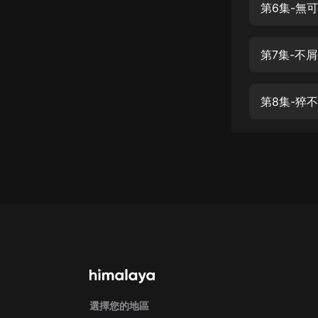
經典名著
人物傳記
電影
生活
第8集-猝
英語
日語
課程
少兒教育
二次元
教育培訓
IT科技
汽車
選擇您的地區