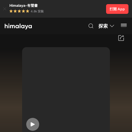
Himalaya-有聲書
打開 App
4.8k 安裝
探索