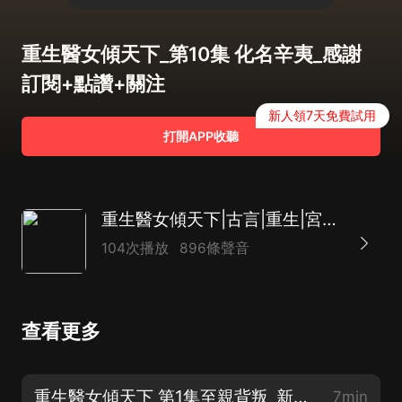
重生醫女傾天下_第10集 化名辛夷_感謝
訂閱+點讚+關注
新人領7天免費試用
打開APP收聽
重生醫女傾天下|古言|重生|宮鬥|權謀|大女主|AI多播
104次播放
896條聲音
查看更多
重生醫女傾天下 第1集至親背叛_新書上架盼關注點讚評論
7min