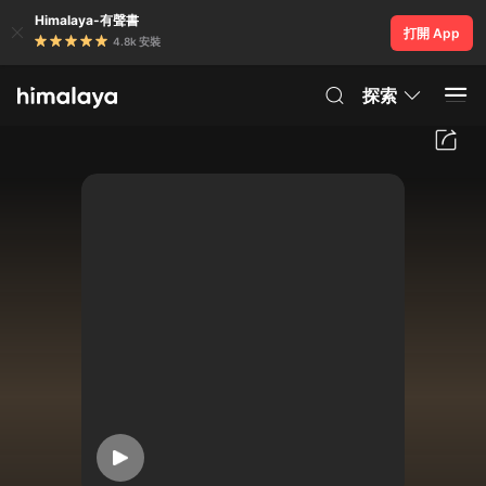
Himalaya-有聲書
打開 App
4.8k 安裝
探索