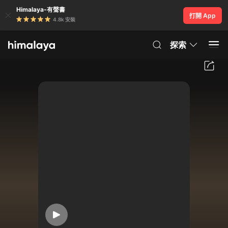
Himalaya-有聲書
打開 App
4.8k 安裝
探索