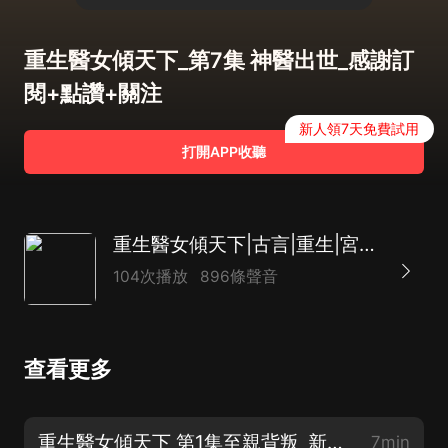
重生醫女傾天下_第7集 神醫出世_感謝訂
閱+點讚+關注
新人領7天免費試用
打開APP收聽
重生醫女傾天下|古言|重生|宮鬥|權謀|大女主|AI多播
104次播放
896條聲音
查看更多
重生醫女傾天下 第1集至親背叛_新書上架盼關注點讚評論
7min