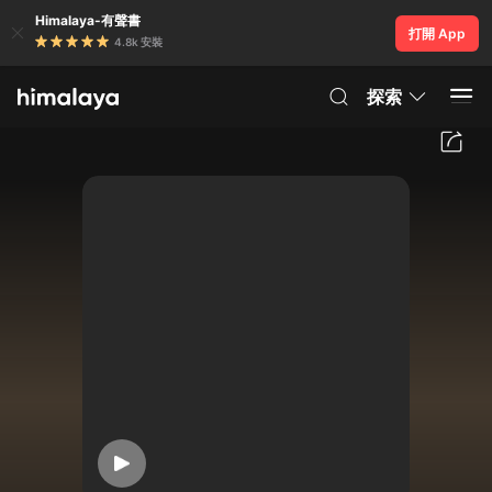
Himalaya-有聲書
打開 App
4.8k 安裝
探索