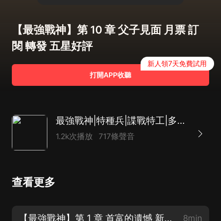
【最強戰神】第 10 章 父子見面 月票 訂
閱 轉發 五星好評
新人領7天免費試用
打開APP收聽
最強戰神|特種兵|諜戰特工|多播AI
1.2k次播放
717條聲音
查看更多
【最強戰神】第 1 章 首富的遺憾 新書上架！福利多多
8min