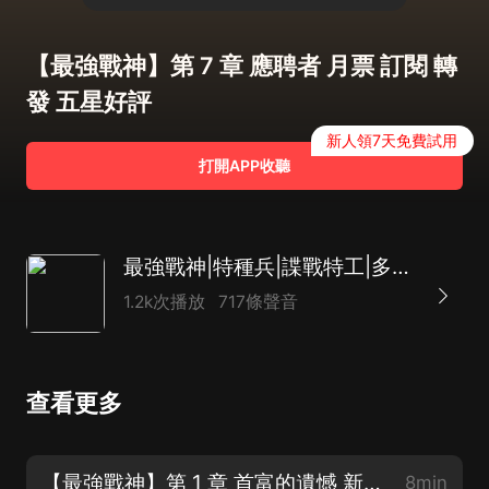
【最強戰神】第 7 章 應聘者 月票 訂閱 轉
發 五星好評
新人領7天免費試用
打開APP收聽
最強戰神|特種兵|諜戰特工|多播AI
1.2k次播放
717條聲音
查看更多
【最強戰神】第 1 章 首富的遺憾 新書上架！福利多多
8min