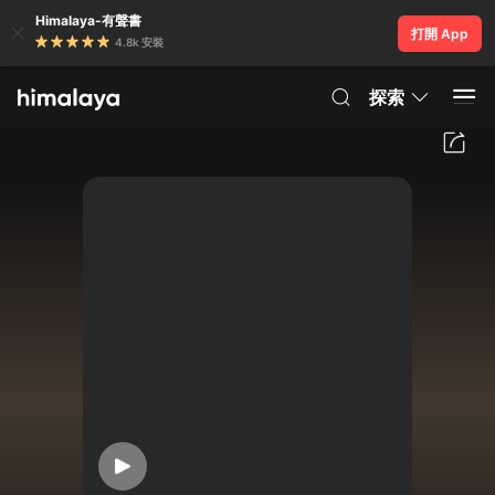
Himalaya-有聲書
打開 App
4.8k 安裝
探索