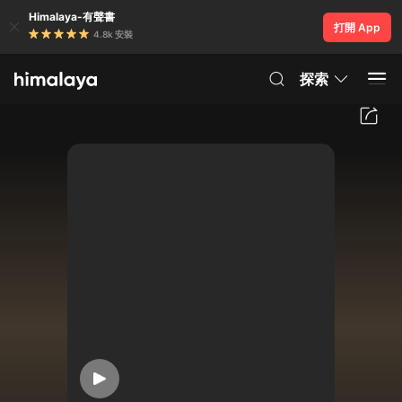
Himalaya-有聲書
打開 App
4.8k 安裝
探索