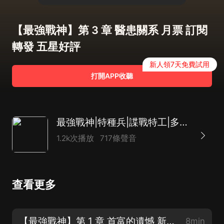
【最強戰神】第 3 章 醫患關系 月票 訂閱
轉發 五星好評
新人領7天免費試用
打開APP收聽
最強戰神|特種兵|諜戰特工|多播AI
1.2k次播放
717條聲音
查看更多
【最強戰神】第 1 章 首富的遺憾 新書上架！福利多多
8min