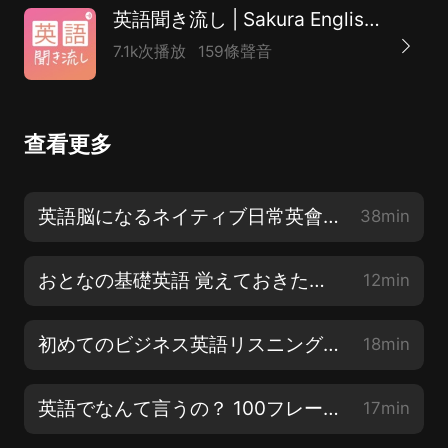
英語聞き流し | Sakura English/サクラ・イングリッシュ
7.1k次播放
159條聲音
查看更多
英語脳になるネイティブ日常英會話リスニング100 日本語音聲あり/なし
38min
おとなの基礎英語 覚えておきたいフレーズ 70
12min
初めてのビジネス英語リスニング〜面接・會議・電話 聞き流し
18min
英語でなんて言うの？ 100フレーズ vol.2
17min