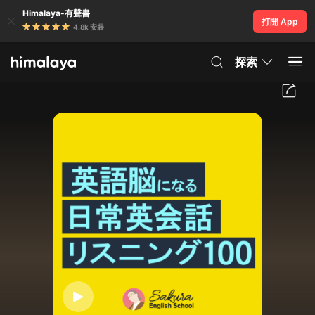
Himalaya-有聲書
打開 App
4.8k 安裝
探索