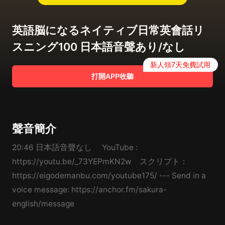
英語脳になるネイティブ日常英會話リ
スニング100 日本語音聲あり/なし
新人領7天免費試用
打開APP收聽
聲音簡介
20:46 日本語音聲なし YouTube :
https://youtu.be/_73YEPmKN2w スクリプト：
https://eigodemanbu.com/youtube175/ --- Send in a
voice message: https://anchor.fm/sakura-
english/message