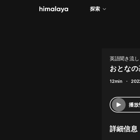
探索
全部
小說
個人成長
英語聞き流し |
相聲評書
おとなの
兒童
12min
202
歷史
情感治愈
播放
健康養生
商業財經
詳細信息
廣播劇