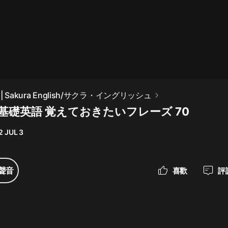
最佳女婿｜都市異能多人有聲劇｜一
種侃侃｜有聲小說
一種侃侃
米小圈上學記:一二三年級 | 暢銷出版
 Sakura English/サクラ・イングリッシュ
物
基礎英語 覚えておきたいフレーズ 70
米小圈
2 JUL 3
破壞者聯盟篇1-4季·猴子警長科學探
案記|寶寶巴士
寶寶巴士
聲音
喜歡
評
大奉打更人丨頭陀淵領銜多人有聲
劇|暢聽全集|王鶴棣、田曦薇主演影
視劇原著|賣報小郎君
頭陀淵講故事
總有這樣的歌只想一個人聽