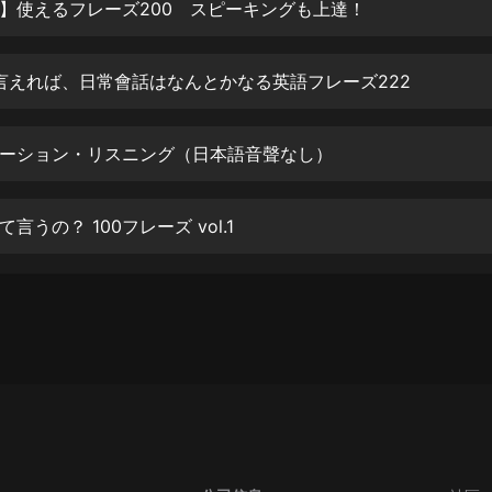
生命科學篇1-2·猴子警長科學探案記|
】使えるフレーズ200 スピーキングも上達！
寶寶巴士科普
寶寶巴士
 言えれば、日常會話はなんとかなる英語フレーズ222
【新民間劇場】我的老千江湖｜ 有聲
的紫襟｜ 魔幻千手
有聲的紫襟
ーション・リスニング（日本語音聲なし）
《夜色鋼琴曲》
夜色鋼琴曲趙海洋
言うの？ 100フレーズ vol.1
太荒吞天訣丨熱血玄幻丨紫襟領銜有
聲劇
有聲的紫襟
嫡女貴嫁 | 一刀蘇蘇團隊制作 | 古言
宮鬥重生爽文 多人有聲劇
一刀蘇蘇
中國大案紀實 | 每日一驚案！真實案
件恐怖刑偵尚文
大舌頭尚文