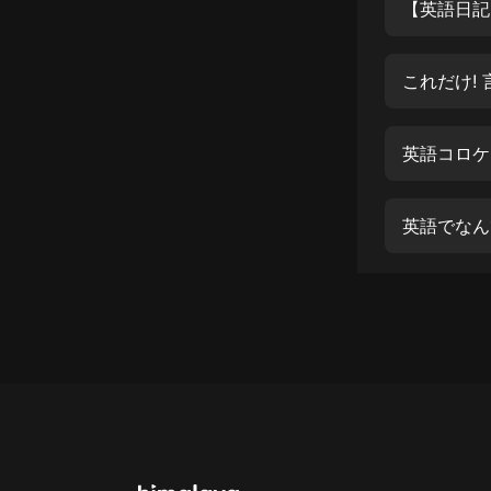
經典名著
【英語日記
人物傳記
これだけ!
電影
生活
英語コロケ
英語
日語
英語でなんて
課程
少兒教育
二次元
教育培訓
IT科技
汽車