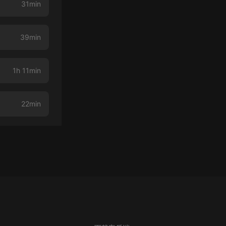
31min
39min
1h 11min
22min