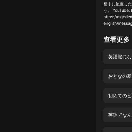
相手に配慮した
懸疑
う。 YouTube
https://eigode
科幻
english/messa
好書精講
查看更多
外語
耽美
英語脳にな
認知思維
おとなの基
人文
音樂
初めてのビ
粵語
頭條
英語でなんて
娛樂