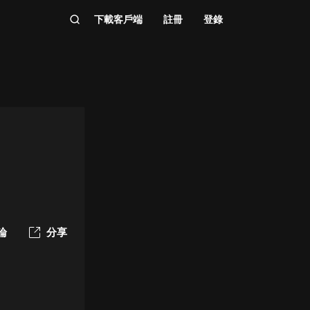
下載客戶端
註冊
登錄
論
分享