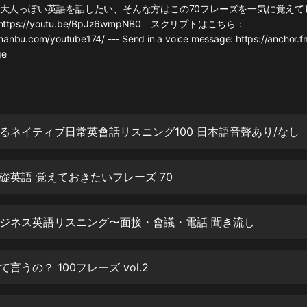
灰姑娘音樂
大人っぽい英語を話したい、そんな方はこの70フレーズを一気に覚えて
: https://youtu.be/BpJz6wmpNB0 スクリプトはこちら：
manbu.com/youtube174/ --- Send in a voice message: https://anchor.f
郭德綱於謙相聲全集
ge
德雲社郭德綱相聲VIP
安全警長啦咘啦哆·假期篇|新篇章加
更|寶寶巴士故事
寶寶巴士
るネイティブ日常英會話リスニング100 日本語音聲あり/なし
凡人修仙傳|楊洋主演影視原著|薑廣
濤配音多播版本
光合積木
礎英語 覚えておきたいフレーズ 70
摸金天師【第一季】（紫襟演播）
ジネス英語リスニング〜面接・會議・電話 聞き流し
有聲的紫襟
無敵六皇子|爆笑穿越|無敵流皇子|安
言うの？ 100フレーズ vol.2
燃領銜有聲小說
安燃