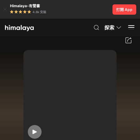
Himalaya-有聲書
打開 App
4.8k 安裝
探索