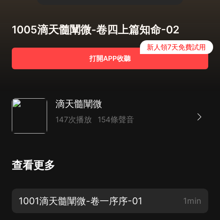
1005滴天髓闡微-卷四上篇知命-02
新人領7天免費試用
打開APP收聽
滴天髓闡微
147次播放
154條聲音
查看更多
1001滴天髓闡微-卷一序序-01
1min