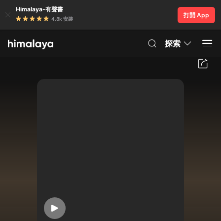
Himalaya-有聲書
打開 App
4.8k 安裝
探索