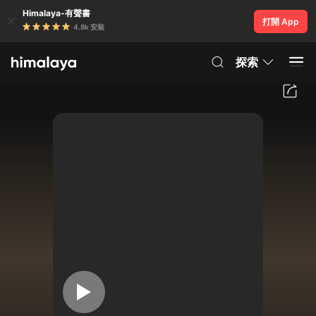
Himalaya-有聲書
打開 App
4.8k 安裝
探索