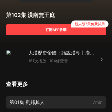
第102集 漠南無王庭
新人領7天免費試用
打開APP收聽
大漢歷史帝國：話說漢朝丨漢朝有意思 劉邦
181次播放
104條聲音
查看更多
第01集 劉邦其人
7min