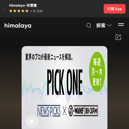
Himalaya-有聲書
打開 App
4.8k 安裝
探索