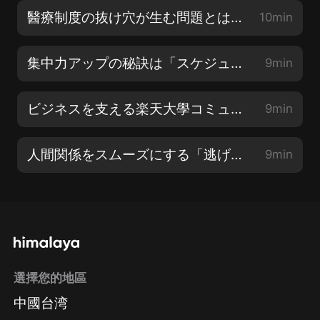
醫療制度の抜け穴が生む問題とは？（山本左近）
10min
集中力アップの秘訣は「スケジュール管理」にあり（井上 一鷹）
9min
ビジネスを支える楽天大學コミュニティとは？（藤野 英人）
9min
人間関係をスムーズにする「逃げる力」とは（安藤 俊介）
9min
選擇您的地區
中國台湾