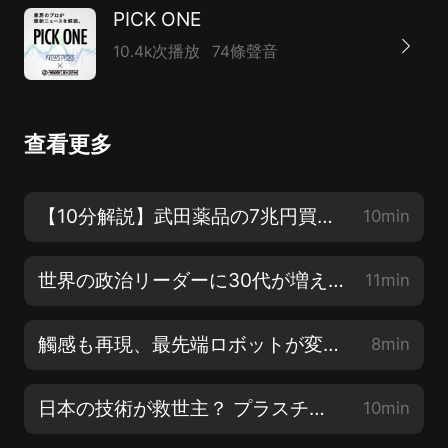
PICK ONE
10.4k次播放
74條聲音
查看更多
【10分解説】武田薬品の7兆円買収（田中慎一）
10min
世界の政治リーダーに30代が増えている理由（中谷一馬）
11min
觸感も再現、最先端ロボットが変える「働き方」（牧野 泰才 ）
8min
日本の技術が救世主？ プラスチックの環境問題（齊藤 三希子）
10min