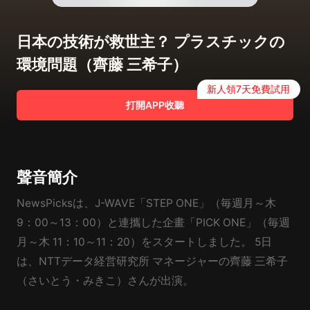
日本の技術が救世主？ プラスチックの
環境問題（齊藤 三希子）
新人領7天免費試用
打開APP收聽
聲音簡介
NewsPicksは、J-WAVE「STEP ONE」（毎週月～木
9：00～13：00）と連攜した企畫「PICK ONE」（毎週
月～木 11：10～11：20）をスタートしました。 5日
は、NTTデータ経営研究所 マネージャーの齊藤 三希子
（さいとう・みきこ）さんが出演。