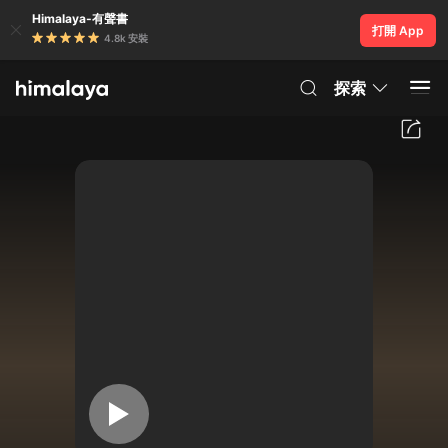
Himalaya-有聲書
打開 App
4.8k 安裝
探索