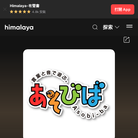
Himalaya-有聲書
打開 App
4.8k 安裝
探索