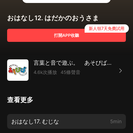
おはなし12. はだかのおうさま
新人領7天免費試用
打開APP收聽
言葉と音で遊ぶ。 あそびば-asobiba-
4.6k次播放
45條聲音
查看更多
おはなし17. むじな
5min