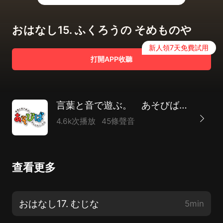
おはなし15. ふくろうの そめものや
新人領7天免費試用
打開APP收聽
言葉と音で遊ぶ。 あそびば-asobiba-
4.6k次播放
45條聲音
查看更多
おはなし17. むじな
5min