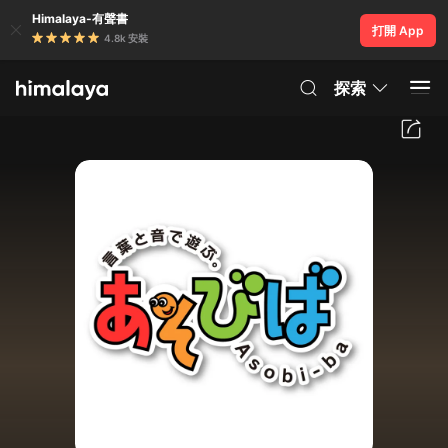
Himalaya-有聲書
打開 App
4.8k 安裝
探索