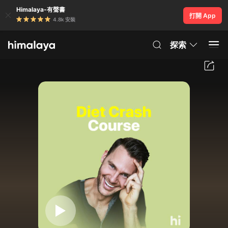
Himalaya-有聲書
打開 App
4.8k 安裝
探索