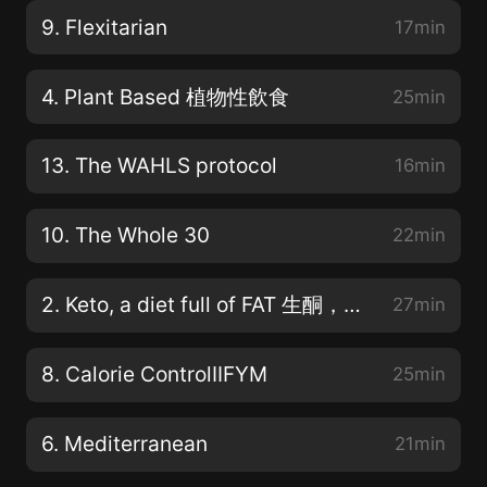
9. Flexitarian
17min
4. Plant Based 植物性飲食
25min
13. The WAHLS protocol
16min
10. The Whole 30
22min
2. Keto, a diet full of FAT 生酮，富含脂肪的食物
27min
8. Calorie ControlIIFYM
25min
6. Mediterranean
21min