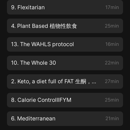
9. Flexitarian
17min
4. Plant Based 植物性飲食
25min
13. The WAHLS protocol
16min
10. The Whole 30
22min
2. Keto, a diet full of FAT 生酮，富含脂肪的食物
27min
8. Calorie ControlIIFYM
25min
6. Mediterranean
21min