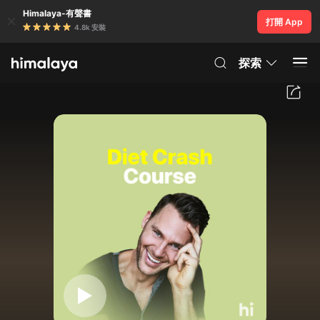
Himalaya-有聲書
打開 App
4.8k 安裝
探索