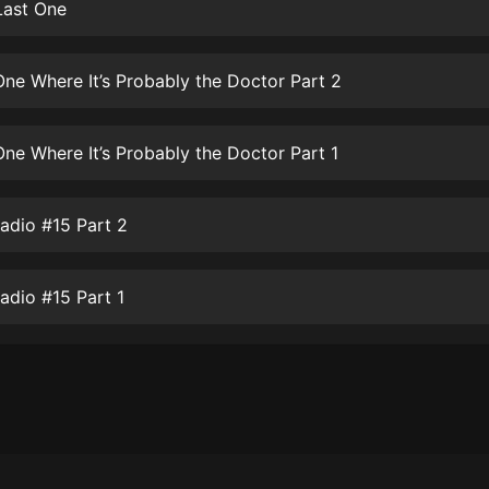
生命科學篇1-2·猴子警長科學探案記|
Last One
寶寶巴士科普
寶寶巴士
ne Where It’s Probably the Doctor Part 2
【新民間劇場】我的老千江湖｜ 有聲
的紫襟｜ 魔幻千手
有聲的紫襟
ne Where It’s Probably the Doctor Part 1
《夜色鋼琴曲》
夜色鋼琴曲趙海洋
adio #15 Part 2
太荒吞天訣丨熱血玄幻丨紫襟領銜有
聲劇
adio #15 Part 1
有聲的紫襟
嫡女貴嫁 | 一刀蘇蘇團隊制作 | 古言
宮鬥重生爽文 多人有聲劇
一刀蘇蘇
中國大案紀實 | 每日一驚案！真實案
件恐怖刑偵尚文
大舌頭尚文