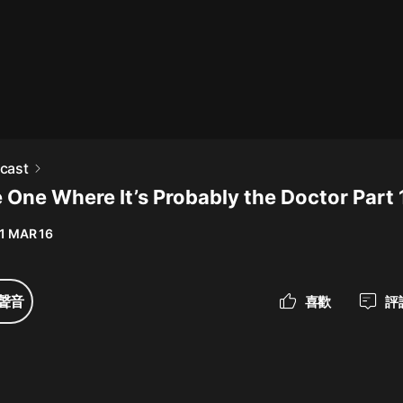
最佳女婿｜都市異能多人有聲劇｜一
種侃侃｜有聲小說
一種侃侃
米小圈上學記:一二三年級 | 暢銷出版
cast
物
 One Where It’s Probably the Doctor Part 
米小圈
1 MAR 16
破壞者聯盟篇1-4季·猴子警長科學探
案記|寶寶巴士
寶寶巴士
聲音
喜歡
評
大奉打更人丨頭陀淵領銜多人有聲
劇|暢聽全集|王鶴棣、田曦薇主演影
視劇原著|賣報小郎君
頭陀淵講故事
總有這樣的歌只想一個人聽