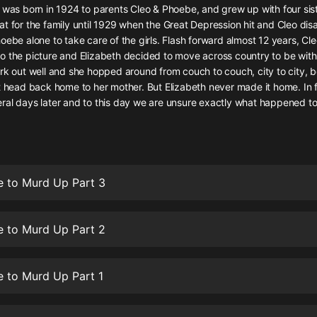
灰姑娘音樂
 was born in 1924 to parents Cleo & Phoebe, and grew up with four sis
at for the family until 1929 when the Great Depression hit and Cleo di
oebe alone to take care of the girls. Flash forward almost 12 years, Cl
郭德綱於謙相聲全集
o the picture and Elizabeth decided to move across country to be with
德雲社郭德綱相聲VIP
rk out well and she hopped around from couch to couch, city to city, be
t head back home to her mother. But Elizabeth never made it home. In 
安全警長啦咘啦哆·假期篇|新篇章加
ral days later and to this day we are unsure exactly what happened to
更|寶寶巴士故事
寶寶巴士
凡人修仙傳|楊洋主演影視原著|薑廣
濤配音多播版本
光合積木
 to Murd Up Part 3
摸金天師【第一季】（紫襟演播）
 to Murd Up Part 2
有聲的紫襟
無敵六皇子|爆笑穿越|無敵流皇子|安
 to Murd Up Part 1
燃領銜有聲小說
安燃