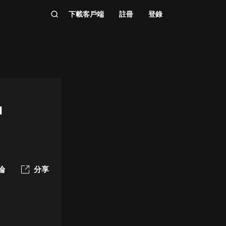
下載客戶端
註冊
登錄
1
論
分享