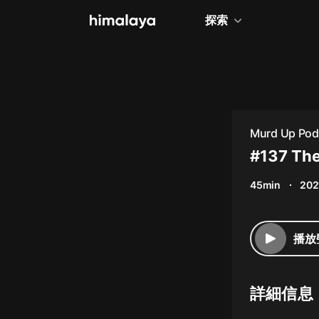
探索
全部
小說
個人成長
Murd Up Pod
相聲評書
#137 The
兒童
45min
202
歷史
情感治愈
播放
健康養生
商業財經
詳細信息
廣播劇