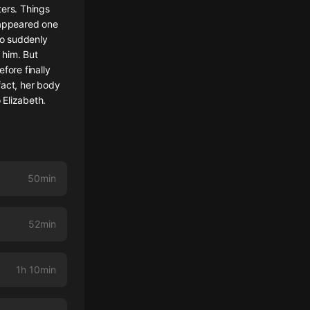
ters. Things
sappeared one
eo suddenly
 him. But
fore finally
fact, her body
 Elizabeth.
50min
52min
1h 10min