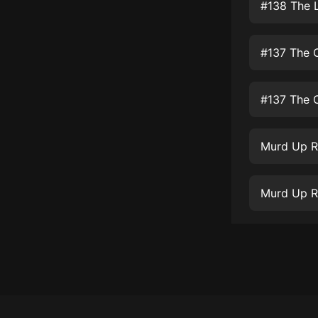
經典名著
#138 The 
人物傳記
#137 The O
電影
生活
#137 The O
英語
日語
Murd Up R
課程
少兒教育
Murd Up R
二次元
教育培訓
IT科技
汽車