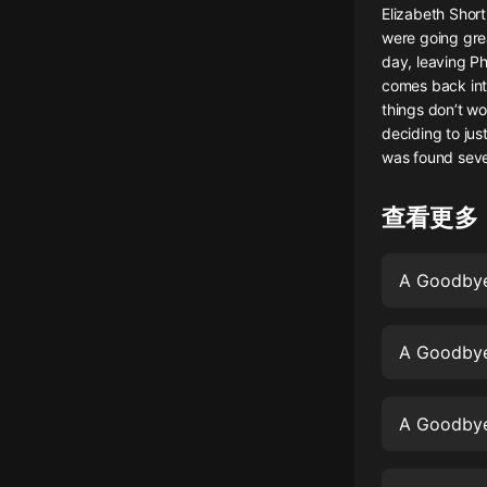
Elizabeth Short
懸疑
were going gre
day, leaving Ph
科幻
comes back int
things don’t wo
好書精講
deciding to jus
外語
was found seve
耽美
查看更多
認知思維
A Goodbye
人文
音樂
A Goodbye
粵語
頭條
A Goodbye
娛樂