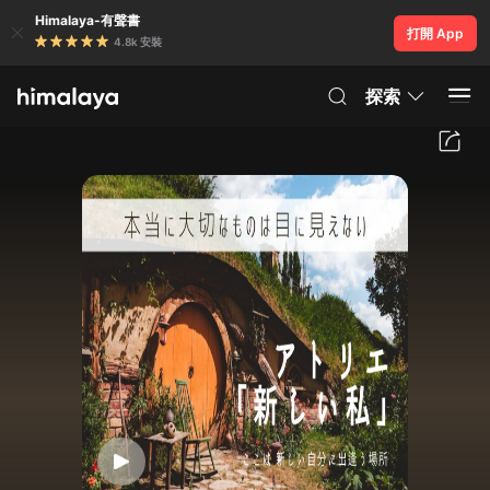
Himalaya-有聲書
打開 App
4.8k 安裝
探索