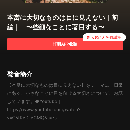
本當に大切なものは目に見えない｜前
編｜ 〜些細なことに著目する〜
新人領7天免費試用
打開APP收聽
聲音簡介
【本當に大切なものは目に見えない】をテーマに、日常
にある、小さなことに目を向ける大切さについて、お話
しています。◆Youtube｜
https://www.youtube.com/watch?
v=C5tRyDLyGMQ&t=7s