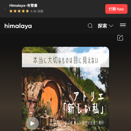
Himalaya-有聲書
打開 App
4.8k 安裝
探索