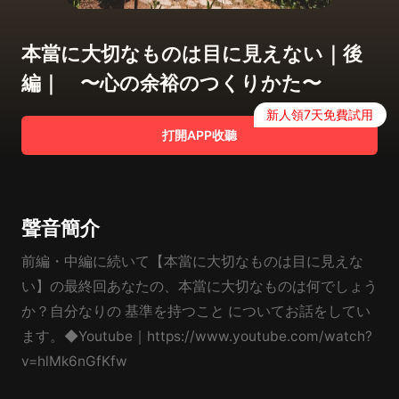
本當に大切なものは目に見えない｜後
編｜ 〜心の余裕のつくりかた〜
新人領7天免費試用
打開APP收聽
聲音簡介
前編・中編に続いて【本當に大切なものは目に見えな
い】の最終回あなたの、本當に大切なものは何でしょう
か？自分なりの 基準を持つこと についてお話をしてい
ます。◆Youtube｜https://www.youtube.com/watch?
v=hlMk6nGfKfw