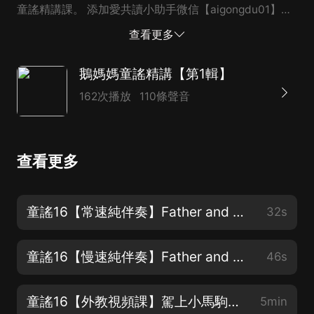
童謠精講課。 添加愛共讀小助手微信【aigongdu01】，
回復“鵝媽媽資料包”，凡是夠買本專輯的用戶，即可免費
查看更多
領取電子版講義包和遊戲包一套！
鵝媽媽童謠精講【第1輯】
162次播放
110條聲音
查看更多
童謠16【常速純伴奏】Father and Mother, and Uncle John 寶貝自己唱
32s
童謠16【慢速純伴奏】Father and Mother, and Uncle John 寶貝自己唱
46s
童謠16【外教視頻課】駕上小馬駒，一起去集市
5min