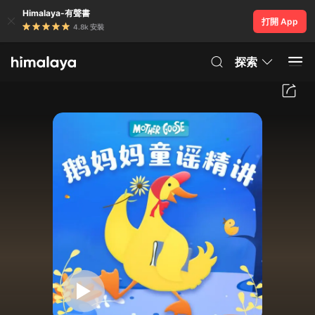
Himalaya-有聲書
打開 App
4.8k 安裝
探索