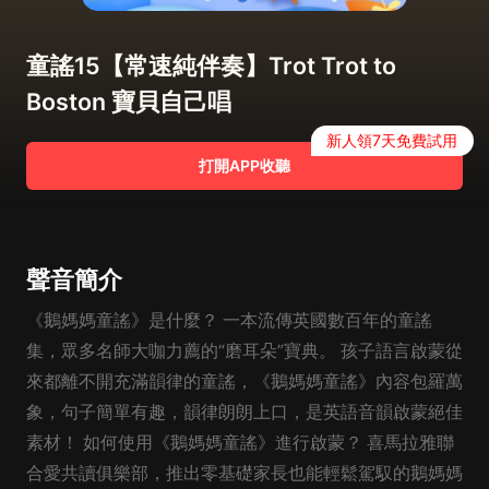
童謠15【常速純伴奏】Trot Trot to
Boston 寶貝自己唱
新人領7天免費試用
打開APP收聽
聲音簡介
《鵝媽媽童謠》是什麼？ 一本流傳英國數百年的童謠
集，眾多名師大咖力薦的“磨耳朵”寶典。 孩子語言啟蒙從
來都離不開充滿韻律的童謠，《鵝媽媽童謠》內容包羅萬
象，句子簡單有趣，韻律朗朗上口，是英語音韻啟蒙絕佳
素材！ 如何使用《鵝媽媽童謠》進行啟蒙？ 喜馬拉雅聯
合愛共讀俱樂部，推出零基礎家長也能輕鬆駕馭的鵝媽媽