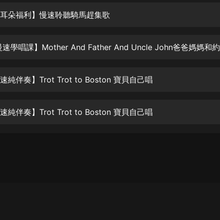
生命科學篇1-2·猴子警長科學探案記|
寶寶巴士科普
磨耳朵福利】慢速聆聽騎馬趕集歌
寶寶巴士
【新民間劇場】我的老千江湖｜ 有聲
的紫襟｜ 魔幻千手
有聲的紫襟
純伴奏】Trot Trot to Boston 寶貝自己唱
《夜色鋼琴曲》
夜色鋼琴曲趙海洋
純伴奏】Trot Trot to Boston 寶貝自己唱
太荒吞天訣丨熱血玄幻丨紫襟領銜有
聲劇
有聲的紫襟
嫡女貴嫁 | 一刀蘇蘇團隊制作 | 古言
宮鬥重生爽文 多人有聲劇
一刀蘇蘇
中國大案紀實 | 每日一驚案！真實案
件恐怖刑偵尚文
大舌頭尚文