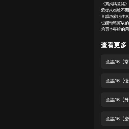
《鵝媽媽童謠》
懸疑
蒙從來都離不開
音韻啟蒙絕佳素
科幻
也能輕鬆駕馭的鵝
夠買本專輯的用
好書精講
外語
查看更多
耽美
童謠16【常速
認知思維
人文
童謠16【慢速
音樂
粵語
童謠16【
頭條
娛樂
童謠16【