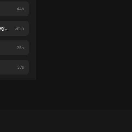
44s
童謠 16【慢速學唱課】Mother And Father And Uncle John爸爸媽媽和約翰叔叔
5min
25s
37s