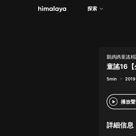
探索
全部
小說
個人成長
鵝媽媽童謠精
相聲評書
童謠16
兒童
5min
2019
歷史
情感治愈
播放聲
健康養生
商業財經
詳細信息
廣播劇