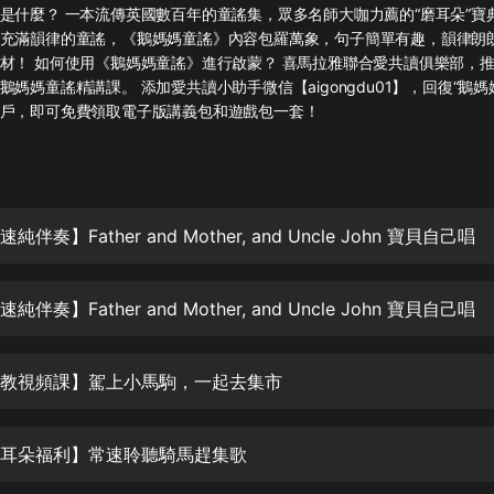
灰姑娘音樂
是什麼？ 一本流傳英國數百年的童謠集，眾多名師大咖力薦的“磨耳朵”寶
充滿韻律的童謠，《鵝媽媽童謠》內容包羅萬象，句子簡單有趣，韻律朗
材！ 如何使用《鵝媽媽童謠》進行啟蒙？ 喜馬拉雅聯合愛共讀俱樂部，
郭德綱於謙相聲全集
媽媽童謠精講課。 添加愛共讀小助手微信【aigongdu01】，回復“鵝媽
德雲社郭德綱相聲VIP
戶，即可免費領取電子版講義包和遊戲包一套！
安全警長啦咘啦哆·假期篇|新篇章加
更|寶寶巴士故事
寶寶巴士
純伴奏】Father and Mother, and Uncle John 寶貝自己唱
凡人修仙傳|楊洋主演影視原著|薑廣
濤配音多播版本
光合積木
純伴奏】Father and Mother, and Uncle John 寶貝自己唱
摸金天師【第一季】（紫襟演播）
有聲的紫襟
外教視頻課】駕上小馬駒，一起去集市
無敵六皇子|爆笑穿越|無敵流皇子|安
燃領銜有聲小說
磨耳朵福利】常速聆聽騎馬趕集歌
安燃