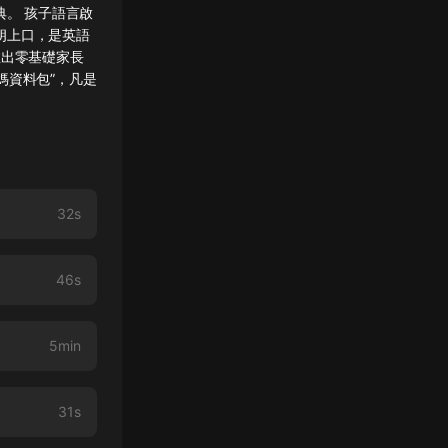
典。 孩子語言啟
朗上口，是英語
推出零基礎家長
媽資料包”，凡是
32s
46s
5min
31s