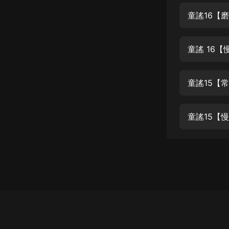
經典名著
童謠16【
人物傳記
電影
生活
英語
童謠15【常速
日語
童謠15【慢速
課程
少兒教育
二次元
教育培訓
IT科技
汽車