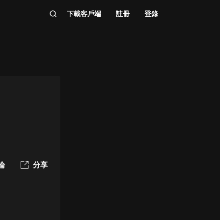
下載客戶端
註冊
登錄
論
分享