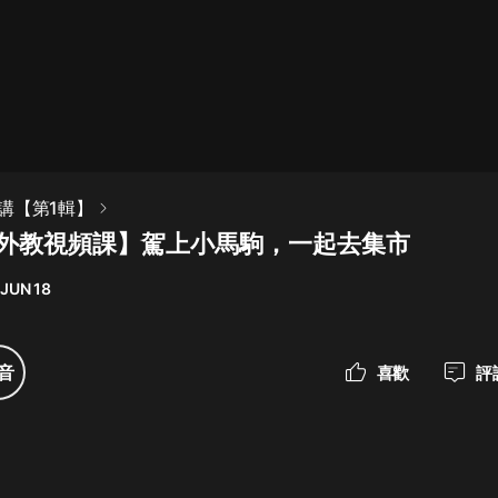
最佳女婿｜都市異能多人有聲劇｜一
種侃侃｜有聲小說
一種侃侃
米小圈上學記:一二三年級 | 暢銷出版
講【第1輯】
物
【外教視頻課】駕上小馬駒，一起去集市
米小圈
 JUN 18
破壞者聯盟篇1-4季·猴子警長科學探
案記|寶寶巴士
寶寶巴士
音
喜歡
評
大奉打更人丨頭陀淵領銜多人有聲
劇|暢聽全集|王鶴棣、田曦薇主演影
視劇原著|賣報小郎君
頭陀淵講故事
總有這樣的歌只想一個人聽