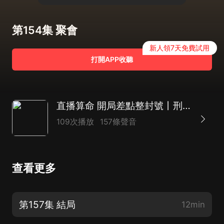
第154集 聚會
新人領7天免費試用
打開APP收聽
直播算命 開局差點整封號丨刑偵破案&懸疑搞笑&陰陽推算&都市異能
109次播放
157條聲音
查看更多
第157集 結局
12min