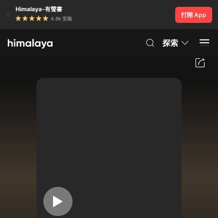
Himalaya-有聲書
打開 App
4.8k 安裝
探索