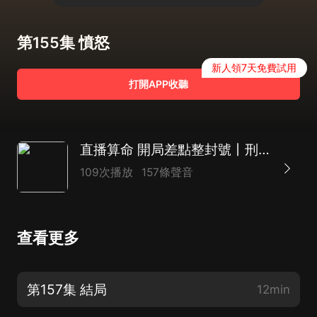
第155集 憤怒
新人領7天免費試用
打開APP收聽
直播算命 開局差點整封號丨刑偵破案&懸疑搞笑&陰陽推算&都市異能
109次播放
157條聲音
查看更多
第157集 結局
12min