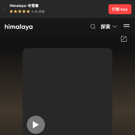
Himalaya-有聲書
打開 App
4.8k 安裝
探索