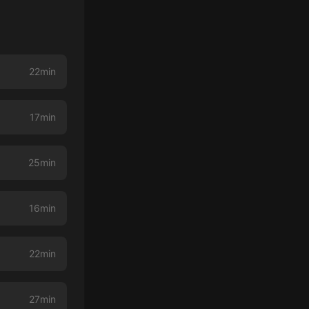
22min
17min
25min
16min
22min
27min