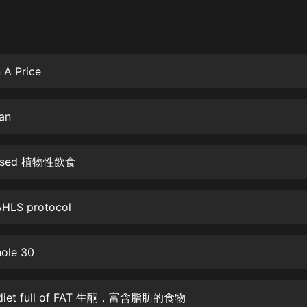
灰姑娘音樂
郭德綱於謙相聲全集
德雲社郭德綱相聲VIP
 A Price
安全警長啦咘啦哆·假期篇|新篇章加
更|寶寶巴士故事
ian
寶寶巴士
凡人修仙傳|楊洋主演影視原著|薑廣
濤配音多播版本
 Based 植物性飲食
光合積木
AHLS protocol
摸金天師【第一季】（紫襟演播）
有聲的紫襟
hole 30
無敵六皇子|爆笑穿越|無敵流皇子|安
燃領銜有聲小說
安燃
 a diet full of FAT 生酮，富含脂肪的食物