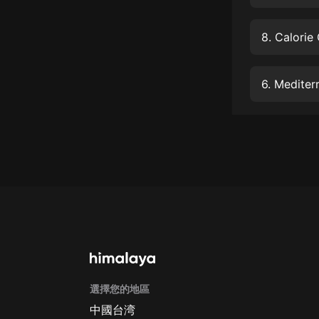
經典名著
人物傳記
8. Calorie
電影
生活
6. Mediter
英語
日語
課程
少兒教育
二次元
教育培訓
IT科技
選擇您的地區
汽車
中國台湾