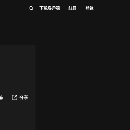
下載客戶端
註冊
登錄
論
分享