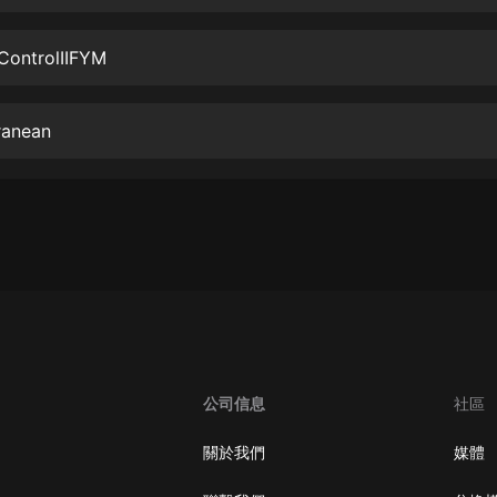
生命科學篇1-2·猴子警長科學探案記|
寶寶巴士科普
寶寶巴士
 ControlIIFYM
【新民間劇場】我的老千江湖｜ 有聲
的紫襟｜ 魔幻千手
ranean
有聲的紫襟
《夜色鋼琴曲》
夜色鋼琴曲趙海洋
太荒吞天訣丨熱血玄幻丨紫襟領銜有
聲劇
有聲的紫襟
嫡女貴嫁 | 一刀蘇蘇團隊制作 | 古言
宮鬥重生爽文 多人有聲劇
公司信息
社區
一刀蘇蘇
中國大案紀實 | 每日一驚案！真實案
關於我們
媒體
件恐怖刑偵尚文
大舌頭尚文