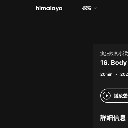
探索
全部
小說
個人成長
瘋狂飲食小課
相聲評書
16. Body
兒童
20min
202
歷史
情感治愈
播放聲
健康養生
商業財經
詳細信息
廣播劇