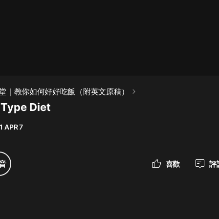
最佳女婿｜都市異能多人有聲劇｜一
種侃侃｜有聲小說
一種侃侃
米小圈上學記:一二三年級 | 暢銷出版
堂｜教你如何好好吃飯（附英文原稿）
物
 Type Diet
米小圈
1 APR 7
破壞者聯盟篇1-4季·猴子警長科學探
案記|寶寶巴士
寶寶巴士
音
喜歡
評
大奉打更人丨頭陀淵領銜多人有聲
劇|暢聽全集|王鶴棣、田曦薇主演影
視劇原著|賣報小郎君
頭陀淵講故事
總有這樣的歌只想一個人聽