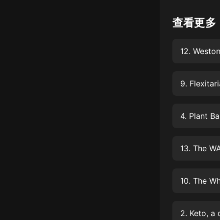
懸疑
查看更多
科幻
12. Weston
好書精講
外語
9. Flexitar
耽美
認知思維
4. Plant
人文
音樂
13. The W
粵語
10. The W
頭條
娛樂
2. Keto,