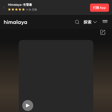
Himalaya-有聲書
打開 App
4.8k 安裝
探索