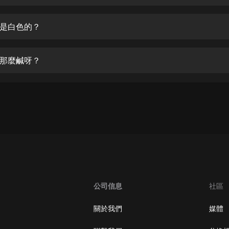
生命科學篇1-2·猴子警長科學探案記|
寶寶巴士科普
寶寶巴士
是白色的？
【新民間劇場】我的老千江湖｜ 有聲
的紫襟｜ 魔幻千手
那麼鹹呀？
有聲的紫襟
《夜色鋼琴曲》
夜色鋼琴曲趙海洋
太荒吞天訣丨熱血玄幻丨紫襟領銜有
聲劇
有聲的紫襟
嫡女貴嫁 | 一刀蘇蘇團隊制作 | 古言
宮鬥重生爽文 多人有聲劇
公司信息
社區
一刀蘇蘇
中國大案紀實 | 每日一驚案！真實案
關於我們
媒體
件恐怖刑偵尚文
大舌頭尚文