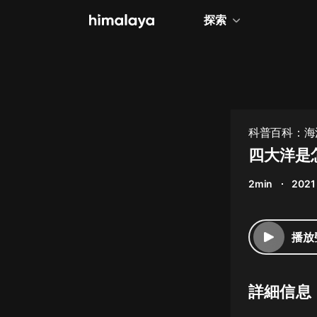
探索
全部
小說
個人成長
科普百科：海
相聲評書
四大洋是
兒童
2min
2021
歷史
情感治愈
播放
健康養生
商業財經
詳細信息
廣播劇