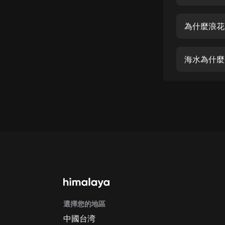
經典名著
人物傳記
為什麼浪花
電影
生活
海水為什麼
英語
日語
課程
少兒教育
二次元
教育培訓
IT科技
選擇您的地區
汽車
中國台湾