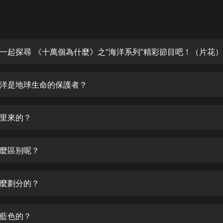
灰姑娘音樂
郭德綱於謙相聲全集
德雲社郭德綱相聲VIP
一起探尋 《十萬個為什麼》之“海洋系列”精彩節目吧！（片花）
安全警長啦咘啦哆·假期篇|新篇章加
更|寶寶巴士故事
洋是地球生命的保護者？
寶寶巴士
凡人修仙傳|楊洋主演影視原著|薑廣
濤配音多播版本
里來的？
光合積木
麼區别呢？
摸金天師【第一季】（紫襟演播）
有聲的紫襟
麼劃分的？
無敵六皇子|爆笑穿越|無敵流皇子|安
燃領銜有聲小說
安燃
藍色的？