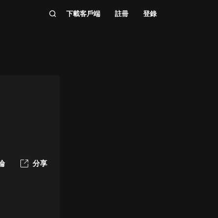
下載客戶端
註冊
登錄
論
分享