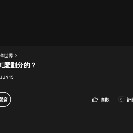
最佳女婿｜都市異能多人有聲劇｜一
種侃侃｜有聲小說
一種侃侃
米小圈上學記:一二三年級 | 暢銷出版
洋世界
物
怎麼劃分的？
米小圈
 JUN 15
破壞者聯盟篇1-4季·猴子警長科學探
案記|寶寶巴士
寶寶巴士
聲音
喜歡
評
大奉打更人丨頭陀淵領銜多人有聲
劇|暢聽全集|王鶴棣、田曦薇主演影
視劇原著|賣報小郎君
頭陀淵講故事
總有這樣的歌只想一個人聽