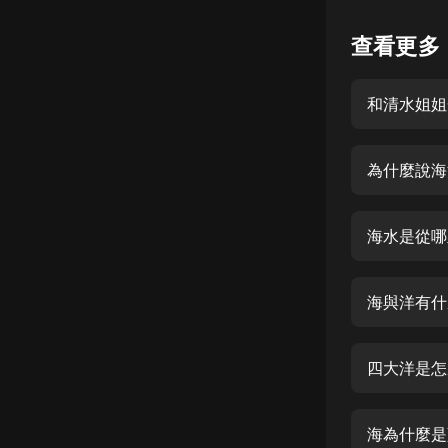
懸疑
查看更多
科幻
和清水姐姐
好書精講
外語
為什麼說海
耽美
認知思維
海水是從哪
人文
音樂
海與洋有什
粵語
四大洋是怎
頭條
娛樂
海為什麼是