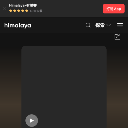
Himalaya-有聲書
打開 App
4.8k 安裝
探索