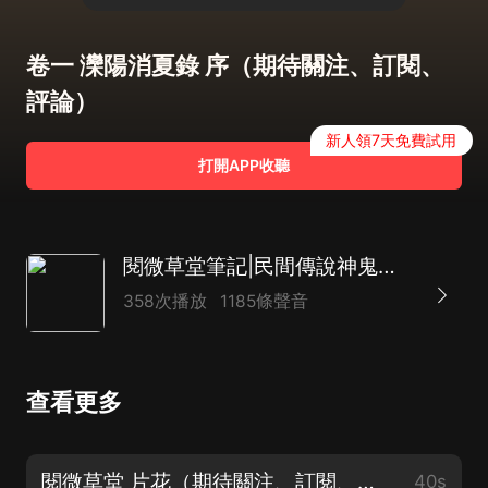
卷一 灤陽消夏錄 序（期待關注、訂閱、
評論）
新人領7天免費試用
打開APP收聽
閱微草堂筆記|民間傳說神鬼故事奇聞怪談|紀曉嵐的恐怖奇幻夜
358次播放
1185條聲音
查看更多
閱微草堂 片花（期待關注、訂閱、評論）
40s