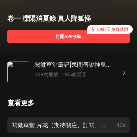
卷一 灤陽消夏錄 真人降狐怪
新人領7天免費試用
打開APP收聽
閱微草堂筆記|民間傳說神鬼故事奇聞怪談|紀曉嵐的恐怖奇幻夜
358次播放
1185條聲音
查看更多
閱微草堂 片花（期待關注、訂閱、評論）
40s