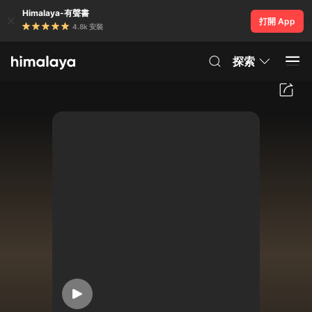
Himalaya-有聲書
打開 App
4.8k 安裝
探索