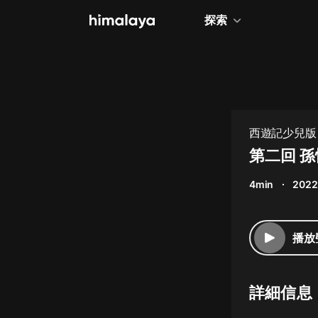
探索
全部
小說
個人成長
西遊記少兒版 
相聲評書
第二回 
兒童
4min
2022
歷史
情感治愈
播放
健康養生
商業財經
詳細信息
廣播劇