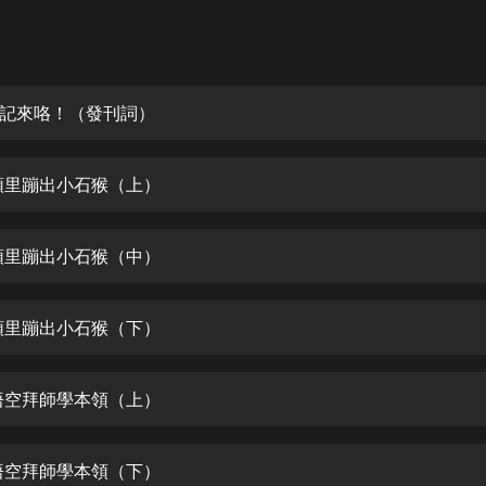
灰姑娘音樂
郭德綱於謙相聲全集
德雲社郭德綱相聲VIP
記來咯！（發刊詞）
安全警長啦咘啦哆·假期篇|新篇章加
更|寶寶巴士故事
頭里蹦出小石猴（上）
寶寶巴士
凡人修仙傳|楊洋主演影視原著|薑廣
濤配音多播版本
頭里蹦出小石猴（中）
光合積木
頭里蹦出小石猴（下）
摸金天師【第一季】（紫襟演播）
有聲的紫襟
悟空拜師學本領（上）
無敵六皇子|爆笑穿越|無敵流皇子|安
燃領銜有聲小說
安燃
悟空拜師學本領（下）