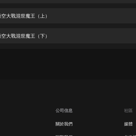
生命科學篇1-2·猴子警長科學探案記|
寶寶巴士科普
寶寶巴士
悟空大戰混世魔王（上）
【新民間劇場】我的老千江湖｜ 有聲
的紫襟｜ 魔幻千手
悟空大戰混世魔王（下）
有聲的紫襟
《夜色鋼琴曲》
夜色鋼琴曲趙海洋
太荒吞天訣丨熱血玄幻丨紫襟領銜有
聲劇
有聲的紫襟
嫡女貴嫁 | 一刀蘇蘇團隊制作 | 古言
宮鬥重生爽文 多人有聲劇
公司信息
社區
一刀蘇蘇
中國大案紀實 | 每日一驚案！真實案
關於我們
媒體
件恐怖刑偵尚文
大舌頭尚文