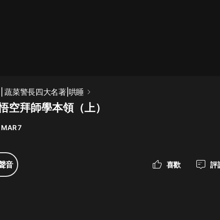
最佳女婿｜都市異能多人有聲劇｜一
種侃侃｜有聲小說
一種侃侃
米小圈上學記:一二三年級 | 暢銷出版
| 蔬菜警長四大名著|哄睡
物
孫悟空拜師學本領（上）
米小圈
 MAR 7
破壞者聯盟篇1-4季·猴子警長科學探
案記|寶寶巴士
寶寶巴士
聲音
喜歡
評
大奉打更人丨頭陀淵領銜多人有聲
劇|暢聽全集|王鶴棣、田曦薇主演影
視劇原著|賣報小郎君
頭陀淵講故事
總有這樣的歌只想一個人聽