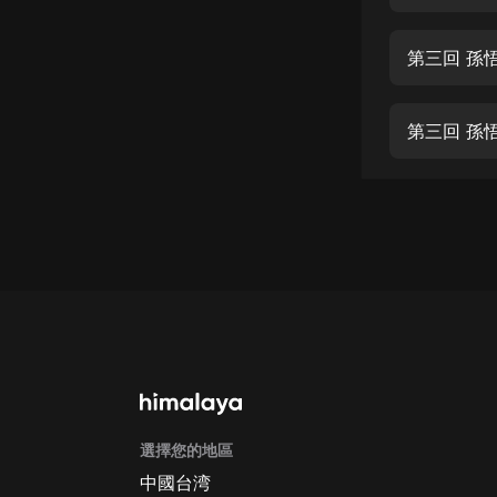
經典名著
人物傳記
第三回 孫
電影
生活
第三回 孫
英語
日語
課程
少兒教育
二次元
教育培訓
IT科技
選擇您的地區
汽車
中國台湾