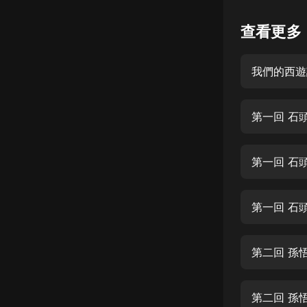
懸疑
查看更多
科幻
我們的西遊
好書精講
外語
第一回 石
耽美
認知思維
第一回 石
人文
音樂
第一回 石
粵語
第二回 孫
頭條
娛樂
第二回 孫