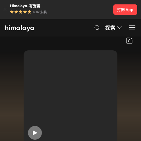
Himalaya-有聲書
打開 App
4.8k 安裝
探索