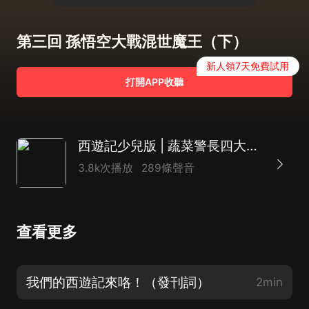
第三回 孫悟空大戰混世魔王（下）
新人領7天免費試用
打開APP收聽
西遊記少兒版 | 蔬菜警長四大名著|哄睡
3.8k次播放
289條聲音
查看更多
我們的西遊記來咯！（發刊詞）
2min