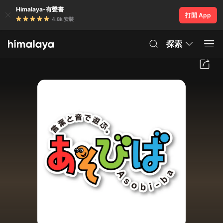
Himalaya-有聲書
打開 App
4.8k 安裝
探索