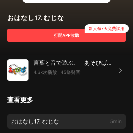
おはなし17. むじな
新人領7天免費試用
打開APP收聽
言葉と音で遊ぶ。 あそびば-asobiba-
4.6k次播放
45條聲音
查看更多
おはなし17. むじな
5min