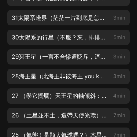
31太陽系邊界（茫茫一片到底是怎麼區分的邊界呢？
3min
30太陽系的行星（不服？來，排排站比比）
5min
29冥王星（一言不合慘遭貶斥，這命啊還有誰）
3min
28海王星（此海王非彼海王 you know？)
3min
27 （學它擺爛）天王星的軸傾斜：一個躺在軌道上的行星
4min
26 （土星並不土，還帶天使光環）土星的環：自帶天使的光環
7min
25 （氣態！是顆大氣球嗎？）木星的巨大磁場：氣態巨行星的隱藏力量
7min