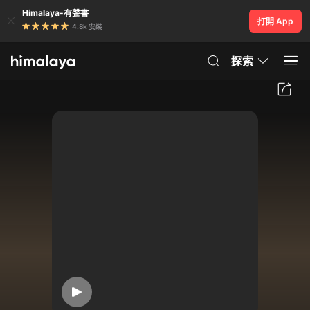
Himalaya-有聲書
打開 App
4.8k 安裝
探索