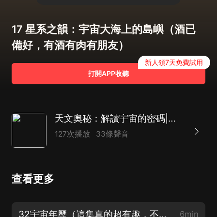
17 星系之韻：宇宙大海上的島嶼（酒已
備好，有酒有肉有朋友）
新人領7天免費試用
打開APP收聽
天文奧秘：解讀宇宙的密碼|天文學科普|宇宙探索故事|兒童睡前科普
127次播放
33條聲音
查看更多
32宇宙年歷（這集真的超有趣，不信你聽聽看）（完）
6min