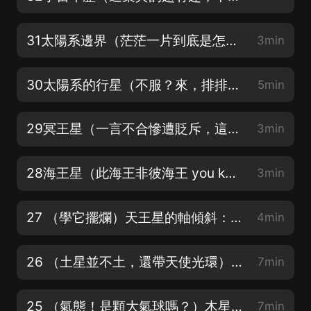
31太陽系邊界（茫茫一片到底是怎麼區分的邊界呢？
3min
30太陽系的行星（不服？來，排排站比比）
5min
29冥王星（一言不合慘遭貶斥，這命啊還有誰）
3min
28海王星（此海王非彼海王 you know？)
3min
27 （學它擺爛）天王星的軸傾斜：一個躺在軌道上的行星
4min
26 （土星並不土，還帶天使光環）土星的環：自帶天使的光環
7min
25 （氣態！是顆大氣球嗎？）木星的巨大磁場：氣態巨行星的隱藏力量
7min