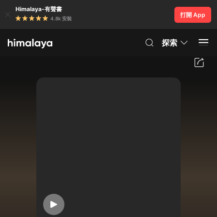
Himalaya-有聲書
打開 App
4.8k 安裝
探索