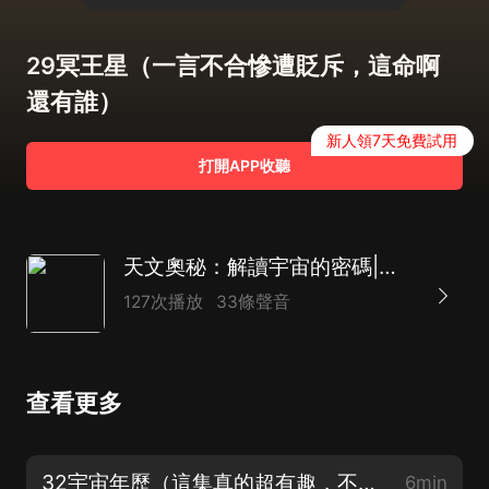
29冥王星（一言不合慘遭貶斥，這命啊
還有誰）
新人領7天免費試用
打開APP收聽
天文奧秘：解讀宇宙的密碼|天文學科普|宇宙探索故事|兒童睡前科普
127次播放
33條聲音
查看更多
32宇宙年歷（這集真的超有趣，不信你聽聽看）（完）
6min