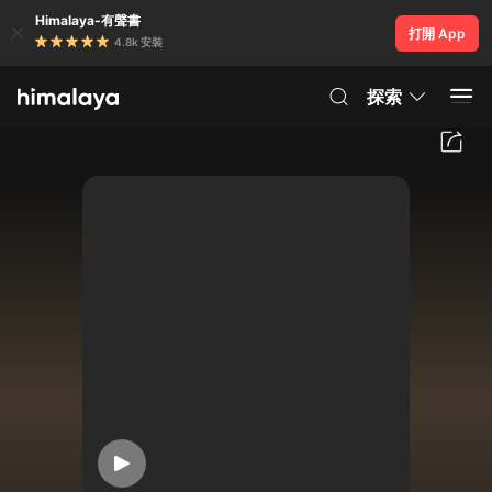
Himalaya-有聲書
打開 App
4.8k 安裝
探索