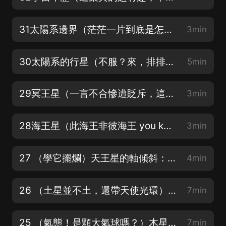
31太陽系邊界（茫茫一片到底是怎麼區分的邊界呢？
3min
30太陽系的行星（不服？來，排排站比比）
5min
29冥王星（一言不合慘遭貶斥，這命啊還有誰）
3min
28海王星（此海王非彼海王 you know？)
3min
27 （學它擺爛）天王星的軸傾斜：一個躺在軌道上的行星
4min
26 （土星並不土，還帶天使光環）土星的環：自帶天使的光環
7min
25 （氣態！是顆大氣球嗎？）木星的巨大磁場：氣態巨行星的隱藏力量
7min