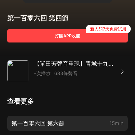
第一百零六回 第四節
新人領7天免費試用
打開APP收聽
【單田芳聲音重現】青城十九俠|《蜀山劍俠傳》姊妹篇|還珠樓主代表作|新評書
-次播放
683條聲音
查看更多
第一百零六回 第六節
15min