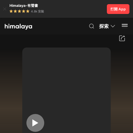
Himalaya-有聲書
打開 App
4.8k 安裝
探索